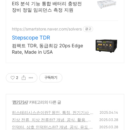
EIS 분석 기능 통합 배터리 충방전
장비 정밀 임피던스 측정 지원
https://smartstore.naver.com/solvers
광고
Stepscope TDR
컴팩트 TDR, 동급최강 20ps Edge
Rate, Made in USA
2
구독하기
'
전기기사
' 카테고리의 다른 글
히스테리시스손이란? 원인, 특징, 전기기사 문
2025.04.14
제
진상 전류, 지상 전류란? 개념, 공식, 활용, 둘
(0)
2025.03.28
의 관계
인덕터, 상호 인덕턴스란? 개념, 공식, 유도 전
(0)
2025.03.28