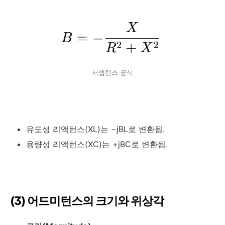
서셉턴스 공식
유도성 리액턴스(
XL
)는
−jBL
로 변환됨.
용량성 리액턴스(
XC
)는
+jBC
로 변환됨.
(3) 어드미턴스의 크기와 위상각