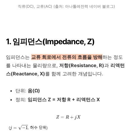
직류(DC), 교류(AC) (출처: 아나톨레전력 네이버 블로그)
1. 임피던스(Impedance,
Z
)
임피던스는
교류 회로에서 전류의 흐름을 방해
하는 정도
를 나타내는 물리량으로,
저항(Resistance,
R
)
과
리액턴
스(Reactance,
X
)
를 함께 고려한 개념입니다.
단위:
옴(Ω)
정의:
임피던스
Z
= 저항
R
+ 리액턴스
X