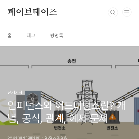
본문 바로가기
페이브데이즈
홈
태그
방명록
전기기사
임피던스와 어드미턴스란? 개
념, 공식, 관계, 예제 문제
by semi engineer
2025. 3. 28.