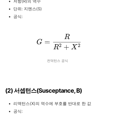
저항(
R
)의 역수
단위: 지멘스(S)
공식:
컨덕턴스 공식
(2) 서셉턴스(Susceptance,
B
)
리액턴스(
X
)의 역수에 부호를 반대로 한 값
공식: