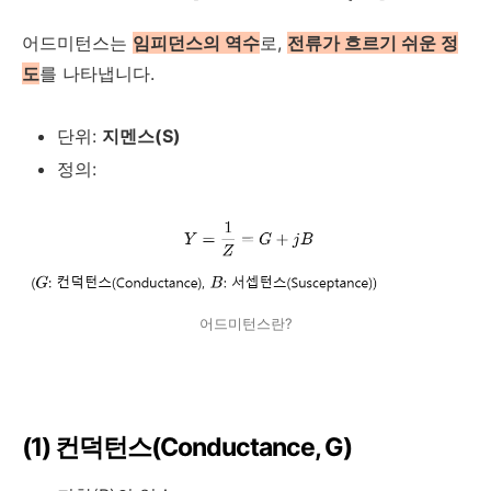
어드미턴스는
임피던스의 역수
로,
전류가 흐르기 쉬운 정
도
를 나타냅니다.
단위:
지멘스(S)
정의:
어드미턴스란?
(1) 컨덕턴스(Conductance,
G
)