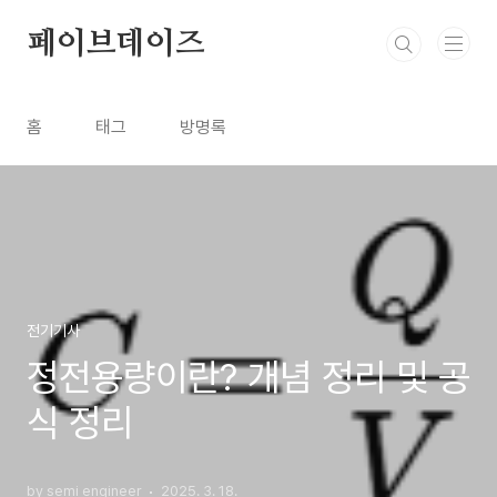
본문 바로가기
페이브데이즈
홈
태그
방명록
전기기사
정전용량이란? 개념 정리 및 공
식 정리
by semi engineer
2025. 3. 18.