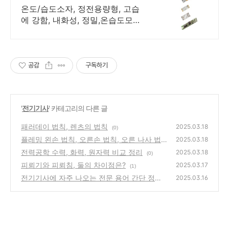
온도/습도소자, 정전용량형, 고습
에 강함, 내화성, 정밀,온습도모
듈,IST제품
공감
구독하기
'
전기기사
' 카테고리의 다른 글
패러데이 법칙, 렌츠의 법칙
2025.03.18
(0)
플레밍 왼손 법칙, 오른손 법칙, 오른 나사 법
2025.03.18
칙 쉬운 정리
전력공학 수력, 화력, 원자력 비교 정리
(0)
2025.03.18
(0)
피뢰기와 피뢰침, 둘의 차이점은?
2025.03.17
(1)
전기기사에 자주 나오는 전문 용어 간단 정리
2025.03.16
본
(0)