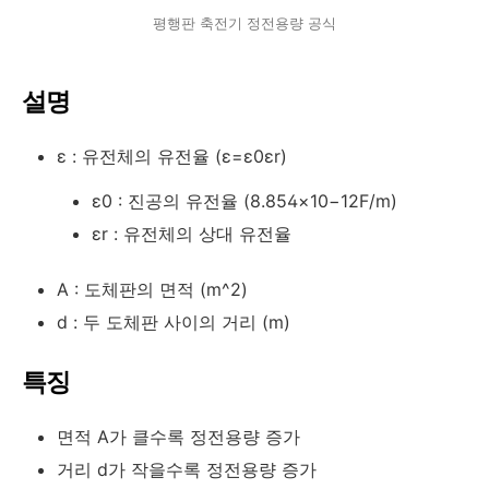
평행판 축전기 정전용량 공식
설명
ε
: 유전체의 유전율 (
ε=ε0εr
)
ε0
: 진공의 유전율 (
8.854×10−12F/m
)
εr
: 유전체의 상대 유전율
A
: 도체판의 면적 (
m^2
)
d
: 두 도체판 사이의 거리 (
m
)
특징
면적
A
가 클수록 정전용량 증가
거리
d
가 작을수록 정전용량 증가