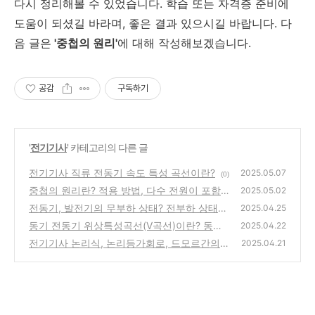
다시 정리해볼 수 있었습니다. 학습 또는 자격증 준비에
도움이 되셨길 바라며, 좋은 결과 있으시길 바랍니다. 다
음 글은
'중첩의 원리'
에 대해 작성해보겠습니다.
공감
구독하기
'
전기기사
' 카테고리의 다른 글
전기기사 직류 전동기 속도 특성 곡선이란?
2025.05.07
(0)
중첩의 원리란? 적용 방법, 다수 전원이 포함
2025.05.02
된 회로
전동기, 발전기의 무부하 상태? 전부하 상태?
(0)
2025.04.25
위상특성곡선
동기 전동기 위상특성곡선(V곡선)이란? 동기
(0)
2025.04.22
전동기 작동 원리, 기동 방법
전기기사 논리식, 논리등가회로, 드모르간의
(0)
2025.04.21
법칙, 불 대수
(0)