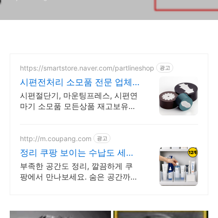
https://smartstore.naver.com/partlineshop
광고
시편전처리 소모품 전문 업체
파트라인!
시편절단기, 마운팅프레스, 시편연
마기 소모품 모든상품 재고보유로
무료배송! 파트라인!
http://m.coupang.com
광고
정리 쿠팡 보이는 수납도 세련
되게
부족한 공간도 정리, 깔끔하게 쿠
팡에서 만나보세요. 숨은 공간까지
알뜰하게, 넉넉한 수납으로 생활
공간을 넓게 쓰세요.