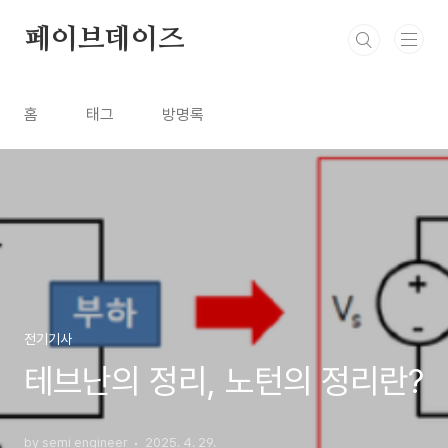
본문 바로가기
페이브데이즈
홈
태그
방명록
전기기사
테브난의 정리, 노턴의 정리란?
by semi engineer
2025. 4. 29.