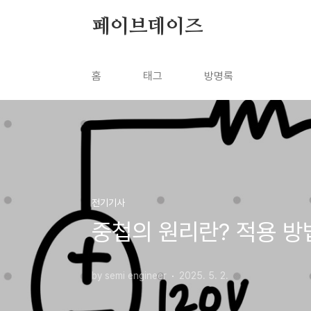
본문 바로가기
페이브데이즈
홈
태그
방명록
전기기사
중첩의 원리란? 적용 방
by semi engineer
2025. 5. 2.