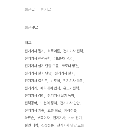
최근글
인기글
최근댓글
태그
전기기사 필기
회로이론
전기기사 전력
전기기사 전력공학
테브난의 정리
전기기사 실기 단답 모음
코로나 방전
전기기사 실기 단답
전기기사 실기
전기기사 결선도
반도체
전기기사 독학
전기기기
패러데이 법칙
유도기전력
전기기사 감리
전기기사 실기 독학
전력공학
노턴의 정리
전기기사 단답
전기기사 기출
교류 회로
지상전류
와류손
부족여자
전기기사
ncs 전기
절연 내력
진상전류
전기기사 단답 모음