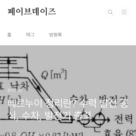
본문 바로가기
페이브데이즈
홈
태그
방명록
전기기사
베르누이 정리란? 수력 발전 공
식, 수차, 발전기 출력
by semi engineer
2025. 4. 19.