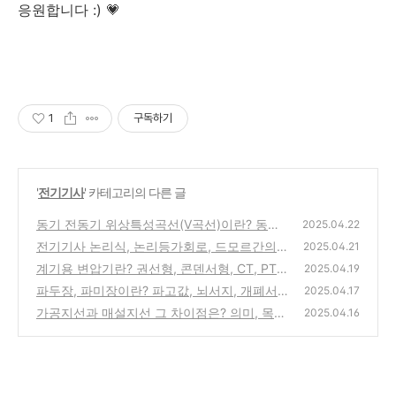
응원합니다 :)
💗
1
구독하기
'
전기기사
' 카테고리의 다른 글
동기 전동기 위상특성곡선(V곡선)이란? 동기
2025.04.22
전동기 작동 원리, 기동 방법
전기기사 논리식, 논리등가회로, 드모르간의
(0)
2025.04.21
법칙, 불 대수
계기용 변압기란? 권선형, 콘덴서형, CT, PT?
(0)
2025.04.19
파두장, 파미장이란? 파고값, 뇌서지, 개폐서
(0)
2025.04.17
지
가공지선과 매설지선 그 차이점은? 의미, 목
(0)
2025.04.16
적, 비교
(0)