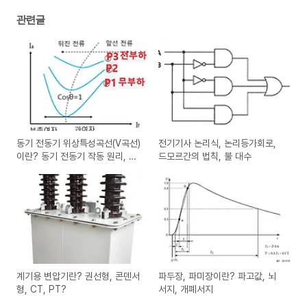
관련글
동기 전동기 위상특성곡선(V곡선)
전기기사 논리식, 논리등가회로,
이란? 동기 전동기 작동 원리, 기
드모르간의 법칙, 불 대수
동 방법
계기용 변압기란? 권선형, 콘덴서
파두장, 파미장이란? 파고값, 뇌
형, CT, PT?
서지, 개폐서지